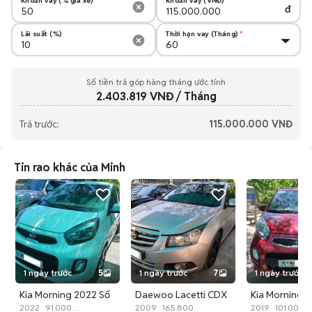
Khoản vay (% giá xe)
Khoản vay (VNĐ)
đ
Lãi suất (%)
Thời hạn vay (Tháng)
Số tiền trả góp hàng tháng ước tính
2.403.819
VNĐ / Tháng
Trả trước:
115.000.000
VNĐ
Tin rao khác của Minh
1 ngày trước
5
1 ngày trước
7
1 ngày trước
Kia Morning 2022 Số
Daewoo Lacetti CDX
Kia Morning 2
sàn 1.25 MT Trắng
2022
91.000
Bạc Tự động
2009
165.800
sàn 1.25 MT Đ
2019
101.000