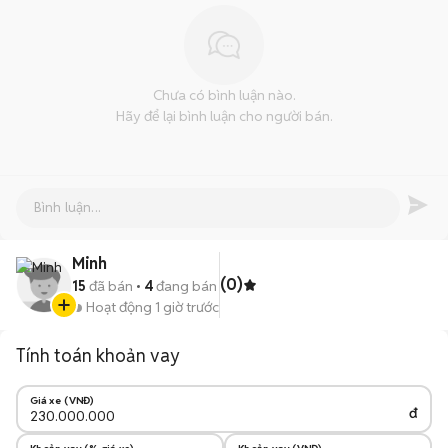
Chưa có bình luận nào.
Hãy để lại bình luận cho người bán.
Minh
(0)
15
đã bán
4
đang bán
Hoạt động 1 giờ trước
Tính toán khoản vay
Giá xe (VNĐ)
đ