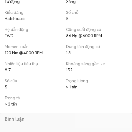
Tự động
Xăng
Kiểu dáng
Số chỗ
Hatchback
5
Hệ dẫn động
Công suất động cơ
FWD
86 Hp @6000 RPM
Momen xoắn
Dung tích động cơ
120 Nm @4000 RPM
1.3
Nhiên liệu tiêu thụ
Khoảng sáng gầm xe
8.7
152
Số cửa
Trọng lượng
5
> 1 tấn
Trọng tải
> 2 tấn
Bình luận