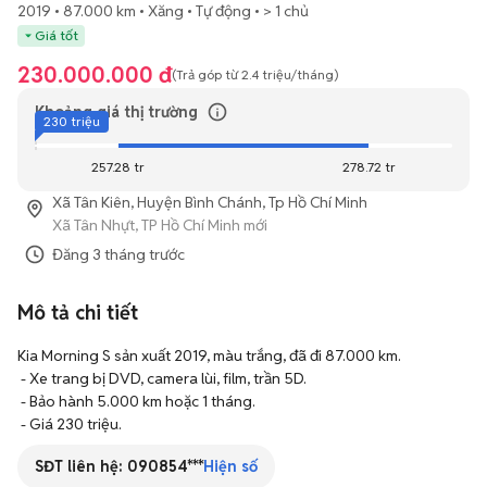
2019
87.000 km
Xăng
Tự động
> 1 chủ
Giá tốt
230.000.000 đ
(Trả góp từ
2.4 triệu
/tháng)
Khoảng giá thị trường
230 triệu
257.28 tr
278.72 tr
Xã Tân Kiên, Huyện Bình Chánh, Tp Hồ Chí Minh
Xã Tân Nhựt, TP Hồ Chí Minh mới
Đăng
3 tháng trước
Mô tả chi tiết
Kia Morning S sản xuất 2019, màu trắng, đã đi 87.000 km. 

 - Xe trang bị DVD, camera lùi, film, trần 5D. 

 - Bảo hành 5.000 km hoặc 1 tháng. 

 - Giá 230 triệu.
SĐT liên hệ:
090854***
Hiện số