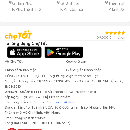
KHÔNG LỖI
Q. Tân Phú
Q. Bình Tân
Thành phố 
P. Phú Thạnh mới
P. An Lạc mới
P. Linh Xuâ
109.000 Bình chọn
Tải ứng dụng Chợ Tốt
Về Chợ Tốt
Quy chế sàn
Chính sách bảo mật
Giải quyết tranh chấp
CÔNG TY TNHH CHỢ TỐT - Người đại diện theo pháp luật:
Nguyễn Trọng Tấn; GPDKKD: 0312120782 do Sở KH & ĐT TP.HCM cấp ngày
11/01/2013;
GPMXH: 185/GP-BTTTT do Bộ Thông tin và Truyền thông
cấp ngày 09/07/2024 - Chịu trách nhiệm
nội dung: Trần Hoàng Ly.
Chính sách sử dụng
Địa chỉ: Tầng 18, Toà nhà UOA, Số 6 đường Tân Trào, Phường Tân Mỹ,
Thành phố Hồ Chí Minh, Việt Nam;
Email: trogiup@chotot.vn -
Tổng đài CSKH: 19003003 (1.000đ/phút)