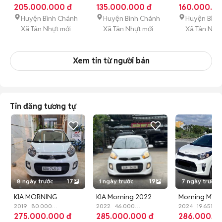
km
205.000.000 đ
Xăng
Số sàn
km
135.000.000 đ
Xăng
Tự động
km
160.000.0
Xăng
Số s
Huyện Bình Chánh
Huyện Bình Chánh
Huyện Bình
Xã Tân Nhựt mới
Xã Tân Nhựt mới
Xã Tân Nhự
Xem tin từ người bán
Tin đăng tương tự
8 ngày trước
17
1 ngày trước
19
7 ngày trước
KIA MORNING
KIA Morning 2022
Morning MT 2
DELUXE 2019 TỰ
2019
80.000
1.25 Tự động ,BẢO
2022
46.000
đầy đủ đồ chơi
2024
19.651
km
275.000.000 đ
Xăng
Tự động
km
285.000.000 đ
Xăng
Tự động
km
286.000.0
Xăng
Số s
ĐỘNG, MÁY SỐ
HÀNH 1 NĂM
kinh doanh