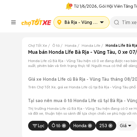
Từ 1/6/2026, Gói Hội Viên Tăng T
Bà Rịa - Vũng Tàu
Chợ Tốt Xe
Ô tô
Honda
Honda Life
Honda Life Bà Rị
Mua bán Honda Life Bà Rịa - Vũng Tàu, 0 xe 0
Honda Life cũ Bà Rịa - Vũng Tàu hiện có 0 xe đang được rao bá
xuất, phiên bản và tình trạng thực tế. Người mua có thể dễ dàng 
Giá xe Honda Life cũ Bà Rịa - Vũng Tàu tháng 08/2
Trên Chợ Tốt Xe, giá xe Honda Life cũ tại Bà Rịa - Vũng Tàu phổ
Tại sao nên mua ô tô Honda Life cũ tại Bà Rịa - Vũn
Thị trường Honda Life cũ Bà Rịa - Vũng Tàu hiện đang có 0 xe 
và đời xe, thuận tiện so sánh để lựa chọn chiếc xe phù hợp với n
Lọc
Ô tô
Honda
253
Giá