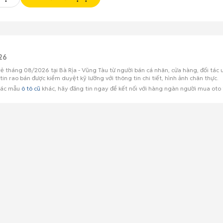
26
rẻ tháng 08/2026 tại Bà Rịa - Vũng Tàu từ người bán cá nhân, cửa hàng, đối tác 
n rao bán được kiểm duyệt kỹ lưỡng với thông tin chi tiết, hình ảnh chân thực.
 các mẫu
ô tô cũ
khác, hãy đăng tin ngay để kết nối với hàng ngàn người mua oto