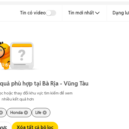
Tin có video
Tin mới nhất
Dạng lư
quả phù hợp tại Bà Rịa - Vũng Tàu
ọc hoặc thay đổi khu vực tìm kiếm để xem
nhiều kết quả hơn
Honda
Life
 vực
Xóa tất cả bộ lọc