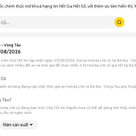
ốc chính thức mở khoá hạng tin Hết Ga Hết Số, với thêm ưu tiên hiển thị
a - Vũng Tàu
7/08/2026
n trên Chợ Tốt Xe cập nhật ngày 07/08/2026. Giá xe Honda Life cũ tại Bà Rịa - 
so sánh nhiều đời xe và mức giá để chọn chiếc ô tô Honda Life cũ giá tốt tại Bà R
026
 biến khoảng đang cập nhật. Mức giá xe Honda Life cũ Bà Rịa - Vũng Tàu phụ thuộc
g Tàu?
Honda Life cũ đang bán trên Chợ Tốt Xe. Người mua có thể dễ dàng tìm thấy nhiều
hu cầu và ngân sách.
Năm sản xuất