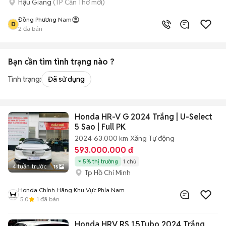
Hậu Giang
(TP Cần Thơ mới)
Đồng Phương Nam
Đ
2
đã bán
Bạn cần tìm
tình trạng
nào ?
Tình trạng:
Đã sử dụng
Honda HR-V G 2024 Trắng | U-Select
5 Sao | Full PK
2024
63.000 km
Xăng
Tự động
593.000.000 đ
5% thị trường
1 chủ
4 tuần trước
15
Tp Hồ Chí Minh
Honda Chính Hãng Khu Vực Phía Nam
5.0
1
đã bán
Honda HRV RS 1.5Tubo 2024 Trắng