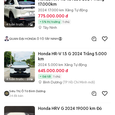
17.000km
2024
17.000 km
Xăng
Tự động
775.000.000 đ
5% thị trường
1 chủ
4 tuần trước
7
Tây Ninh
QUAN ĐẠI HONDA Ô TÔ TÂY NINH
Honda HR-V 1.5 G 2024 Trắng 5.000
km
2024
5.000 km
Xăng
Tự động
645.000.000 đ
Giá tốt
1 chủ
4 tuần trước
20
Bình Dương
(TP Hồ Chí Minh mới)
Siêu Thị Ô Tô Bình Dương
24
đã bán
Honda HRV G 2024 19000 km Đỏ