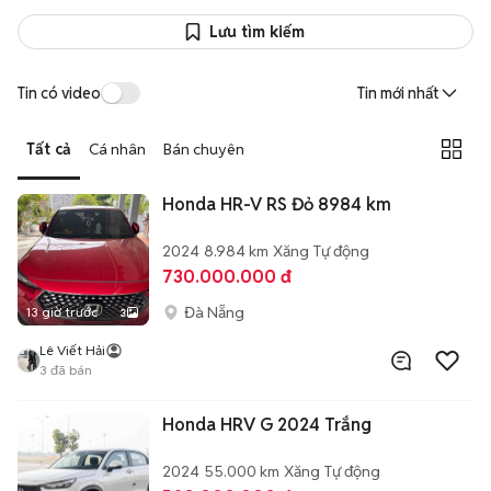
Lưu tìm kiếm
Tin có video
Tin mới nhất
Tất cả
Cá nhân
Bán chuyên
Honda HR-V RS Đỏ 8984 km
2024
8.984 km
Xăng
Tự động
730.000.000 đ
Đà Nẵng
13 giờ trước
3
Lê Viết Hải
3
đã bán
Honda HRV G 2024 Trắng
2024
55.000 km
Xăng
Tự động