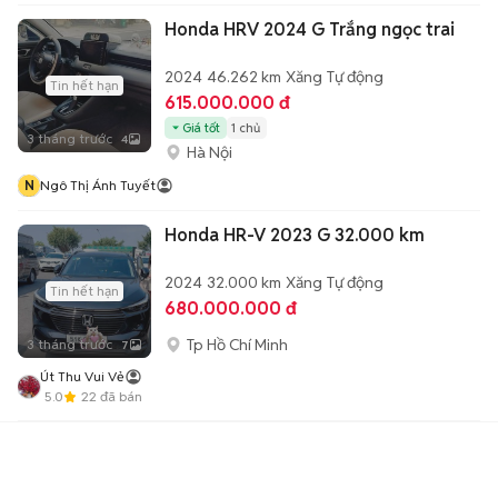
Honda HRV 2024 G Trắng ngọc trai
2024
46.262 km
Xăng
Tự động
Tin hết hạn
615.000.000 đ
Giá tốt
1 chủ
3 tháng trước
4
Hà Nội
N
Ngô Thị Ánh Tuyết
Honda HR-V 2023 G 32.000 km
2024
32.000 km
Xăng
Tự động
Tin hết hạn
680.000.000 đ
Tp Hồ Chí Minh
3 tháng trước
7
Út Thu Vui Vẻ
5.0
22
đã bán