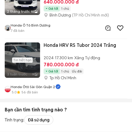
640.000.000 đ
Giá tốt
1 chủ
2 tháng trước
10
Bình Dương
(TP Hồ Chí Minh mới)
Honda Ô Tô Bình Dương
7
đã bán
Honda HRV RS Tubor 2024 Trắng
2024
17.300 km
Xăng
Tự động
Tin hết hạn
780.000.000 đ
Giá tốt
1 chủ
Ưu đãi
3 tuần trước
9
Tp Hồ Chí Minh
Honda Ôtô Sài Gòn Quận 2
5.0
56
đã bán
Bạn cần tìm
tình trạng
nào ?
Tình trạng:
Đã sử dụng