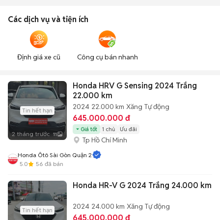
Các dịch vụ và tiện ích
Định giá xe cũ
Công cụ bán nhanh
Honda HRV G Sensing 2024 Trắng
22.000 km
2024
22.000 km
Xăng
Tự động
Tin hết hạn
645.000.000 đ
Giá tốt
1 chủ
Ưu đãi
2 tháng trước
11
Tp Hồ Chí Minh
Honda Ôtô Sài Gòn Quận 2
5.0
56
đã bán
Honda HR-V G 2024 Trắng 24.000 km
2024
24.000 km
Xăng
Tự động
Tin hết hạn
645.000.000 đ