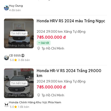
Huy Dung
4
đã bán
Honda HRV RS 2024 màu Trắng Ngọc
2024
29.000 km
Xăng
Tự động
Tin hết hạn
785.000.000 đ
Giá tốt
3 tháng trước
10
Tp Hồ Chí Minh
CĐ 5555
5.0
3
đã bán
Honda HR-V RS 2024 Trắng 29.000
km
2024
29.000 km
Xăng
Tự động
Tin hết hạn
785.000.000 đ
Tp Hồ Chí Minh
3 tháng trước
15
Honda Chính Hãng Khu Vực Phía Nam
5.0
1
đã bán