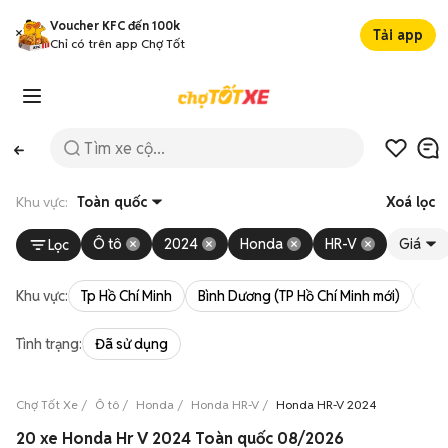
Voucher KFC đến 100k
Tải app
Chỉ có trên app Chợ Tốt
Khu vực:
Toàn quốc
Xoá lọc
Ô tô
2024
Honda
HR-V
Giá
Lọc
Khu vực:
Tp Hồ Chí Minh
Bình Dương (TP Hồ Chí Minh mới)
Bà 
Tình trạng:
Đã sử dụng
Chợ Tốt Xe
Ô tô
Honda
Honda HR-V
Honda HR-V 2024
20 xe Honda Hr V 2024 Toàn quốc 08/2026