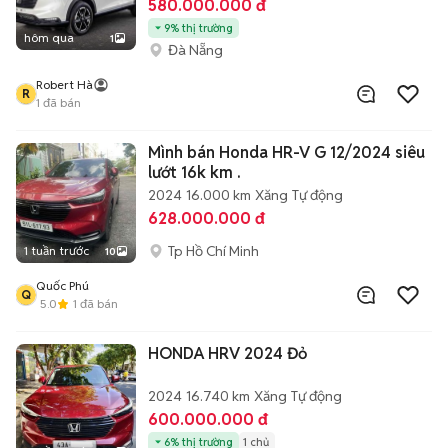
580.000.000 đ
9% thị trường
hôm qua
1
Đà Nẵng
Robert Hà
R
1
đã bán
Mình bán Honda HR-V G 12/2024 siêu
lướt 16k km .
2024
16.000 km
Xăng
Tự động
628.000.000 đ
Tp Hồ Chí Minh
1 tuần trước
10
Quốc Phú
Q
5.0
1
đã bán
HONDA HRV 2024 Đỏ
2024
16.740 km
Xăng
Tự động
600.000.000 đ
6% thị trường
1 chủ