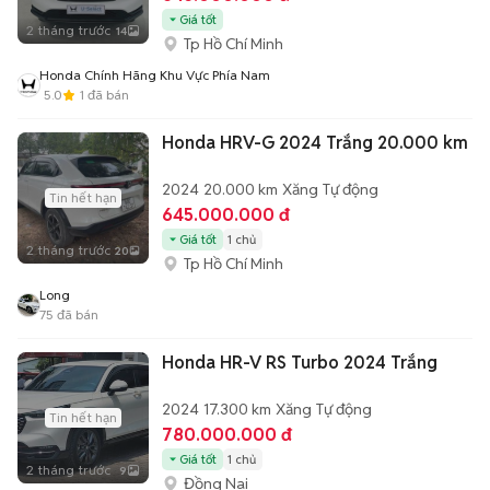
Giá tốt
2 tháng trước
14
Tp Hồ Chí Minh
Honda Chính Hãng Khu Vực Phía Nam
5.0
1
đã bán
Honda HRV-G 2024 Trắng 20.000 km
2024
20.000 km
Xăng
Tự động
Tin hết hạn
645.000.000 đ
Giá tốt
1 chủ
2 tháng trước
20
Tp Hồ Chí Minh
Long
75
đã bán
Honda HR-V RS Turbo 2024 Trắng
2024
17.300 km
Xăng
Tự động
Tin hết hạn
780.000.000 đ
Giá tốt
1 chủ
2 tháng trước
9
Đồng Nai