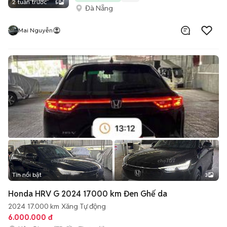
2 tuần trước
5
Đà Nẵng
Mai Nguyễn
Tin nổi bật
3
Honda HRV G 2024 17000 km Đen Ghế da
2024
17.000 km
Xăng
Tự động
6.000.000 đ