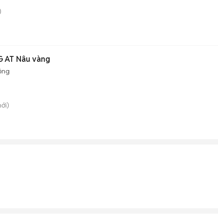
)
G AT Nâu vàng
ộng
mới)