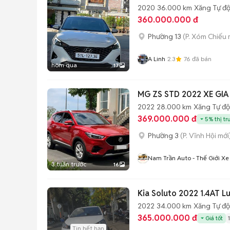
2020
36.000 km
Xăng
Tự đ
360.000.000 đ
Phường 13
(P. Xóm Chiếu 
A Linh
2.3
76
đã bán
hôm qua
17
MG ZS STD 2022 XE GI
2022
28.000 km
Xăng
Tự đ
369.000.000 đ
5% thị tr
Phường 3
(P. Vĩnh Hội mới
Nam Trần Auto - Thế Giới Xe
3 tuần trước
16
Kia Soluto 2022 1.4AT 
2022
34.000 km
Xăng
Tự đ
365.000.000 đ
Giá tốt
Tin hết hạn