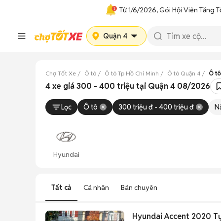
Từ 1/6/2026, Gói Hội Viên Tăng T
Quận 4
Chợ Tốt Xe
Ô tô
Ô tô Tp Hồ Chí Minh
Ô tô Quận 4
Ô tô
4 xe giá 300 - 400 triệu tại Quận 4 08/2026
Lọc
Ô tô
300 triệu đ - 400 triệu đ
N
Hyundai
Tất cả
Cá nhân
Bán chuyên
Hyundai Accent 2020 Tự