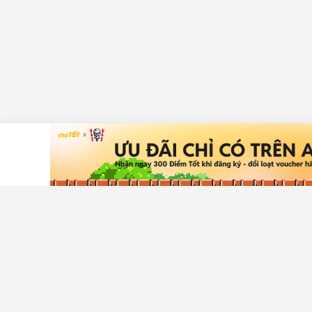
Tải ứng dụng Chợ Tốt
Hỗ trợ khá
Trung tâm t