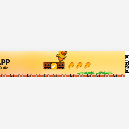
ch hàng
Về Chợ Tốt
rợ giúp
Giới thiệu