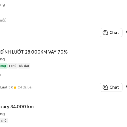
ộng
mới)
Chat
A ĐÌNH LƯỚT 28.000KM VAY 70%
ộng
ường
1 chủ
Ưu đãi
)
Chat
 Lướt
5.0
24
đã bán
Luxury 34.000 km
ộng
1 chủ