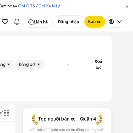
. Xem ngay
Gói Ô Tô
/
Gói Xe Máy
Đăng nhập
Bán xe
Liên hệ
Xoá
rạng
Đăng bởi
lọc
ới
Top người bán xe - Quận 4
Kết nối với người bán có tin đăng phù hợp với