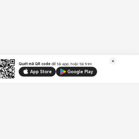
Quét mã QR code
để tải app, hoặc tải trên
App Store
Google Play
Liên kết