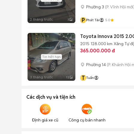
Phường 3
(P. Vĩnh Hội mới
P
2 tháng trước
3
Phát Tài
5.0
Toyota Innova 2015 2.0
2015
128.000 km
Xăng
Tự đ
365.000.000 đ
Tin hết hạn
Phường 14
(P. Khánh Hội 
T
3 tháng trước
12
Tuấn
Các dịch vụ và tiện ích
Định giá xe cũ
Công cụ bán nhanh