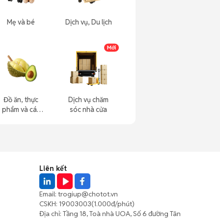
Mẹ và bé
Dịch vụ, Du lịch
Đồ ăn, thực
Dịch vụ chăm
phẩm và các
sóc nhà cửa
loại khác
Liên kết
Email:
trogiup@chotot.vn
CSKH:
19003003
(1.000đ/phút)
Địa chỉ: Tầng 18, Toà nhà UOA, Số 6 đường Tân