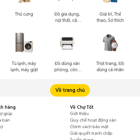
Thú cưng
Đồ gia dụng,
Giải trí, Thể
nội thất, cây
thao, Sở thích
cảnh
Tủ lạnh, máy
Đồ dùng văn
Thời trang, Đồ
lạnh, máy giặt
phòng, công
dùng cá nhân
nông nghiệp
Về trang chủ
ch hàng
Về Chợ Tốt
rợ giúp
Giới thiệu
a bán
Quy chế hoạt động sàn
rợ
Chính sách bảo mật
Giải quyết tranh chấp
Tuyển dụng