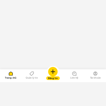
Trang chủ
Quản lý tin
Liên hệ
Tài khoản
Đăng tin
109.000 Bình chọn
Tải ứng dụng Chợ Tốt