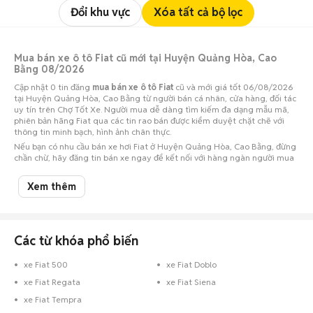
Đổi khu vực
Xóa tất cả bộ lọc
Mua bán xe ô tô Fiat cũ mới tại Huyện Quảng Hòa, Cao
Bằng 08/2026
Cập nhật 0 tin đăng
mua bán xe ô tô Fiat
cũ và mới giá tốt 06/08/2026
tại Huyện Quảng Hòa, Cao Bằng từ người bán cá nhân, cửa hàng, đối tác
uy tín trên Chợ Tốt Xe. Người mua dễ dàng tìm kiếm đa dạng mẫu mã,
phiên bản hãng Fiat qua các tin rao bán được kiểm duyệt chặt chẽ với
thông tin minh bạch, hình ảnh chân thực.
Nếu bạn có nhu cầu bán xe hơi Fiat ở Huyện Quảng Hòa, Cao Bằng, đừng
chần chừ, hãy đăng tin bán xe ngay để kết nối với hàng ngàn người mua
tiềm năng!
Xem thêm
Các từ khóa phổ biến
xe Fiat 500
xe Fiat Doblo
xe Fiat Regata
xe Fiat Siena
xe Fiat Tempra