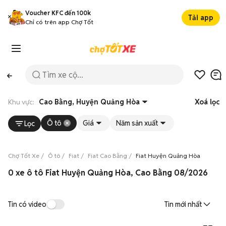
Voucher KFC đến 100k
Tải app
Chỉ có trên app Chợ Tốt
Khu vực:
Cao Bằng, Huyện Quảng Hòa
Xoá lọc
Ô tô
Giá
Năm sản xuất
Lọc
Chợ Tốt Xe
Ô tô
Fiat
Fiat Cao Bằng
Fiat Huyện Quảng Hòa
0 xe ô tô Fiat Huyện Quảng Hòa, Cao Bằng 08/2026
Tin có video
Tin mới nhất