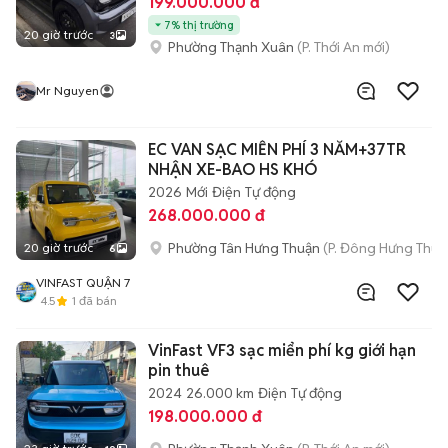
199.000.000 đ
7% thị trường
20 giờ trước
3
Phường Thạnh Xuân
(P. Thới An mới)
Mr Nguyen
EC VAN SẠC MIỄN PHÍ 3 NĂM+37TR
NHẬN XE-BAO HS KHÓ
2026
Mới
Điện
Tự động
268.000.000 đ
Phường Tân Hưng Thuận
(P. Đông Hưng Thuậ
20 giờ trước
6
VINFAST QUẬN 7
4.5
1
đã bán
VinFast VF3 sạc miển phí kg giới hạn
pin thuê
2024
26.000 km
Điện
Tự động
198.000.000 đ