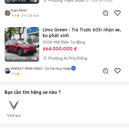
Phường Thạnh Xuân
(P. Thới An mới)
23 giờ trước
10
Tuan Minh
4.9
393
đã bán
Limo Green - Trả Trước 60tr nhận xe,
ko phát sinh
2026
Mới
Điện
Tự động
664.000.000 đ
Phường An Phú Đông
23 giờ trước
6
VINFAST MINH ĐẠO - Cn Hà Huy Giáp
5.0
Bạn cần tìm
hãng xe
nào ?
VinFast