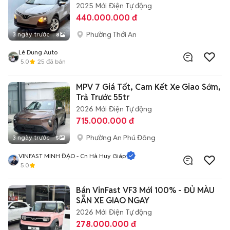
2025
Mới
Điện
Tự động
440.000.000 đ
Phường Thới An
3 ngày trước
8
Lê Dung Auto
5.0
25
đã bán
MPV 7 Giá Tốt, Cam Kết Xe Giao Sớm,
Trả Trước 55tr
2026
Mới
Điện
Tự động
715.000.000 đ
Phường An Phú Đông
3 ngày trước
5
VINFAST MINH ĐẠO - Cn Hà Huy Giáp
5.0
Bán VinFast VF3 Mới 100% - ĐỦ MÀU
SẴN XE GIAO NGAY
2026
Mới
Điện
Tự động
278.000.000 đ