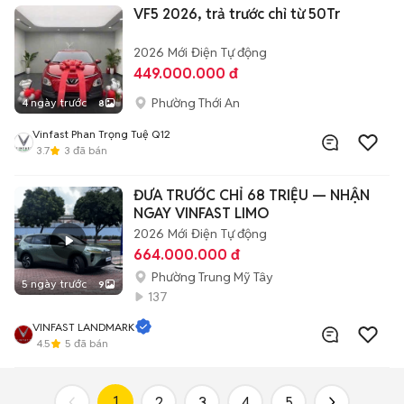
VF5 2026, trả trước chỉ từ 50Tr
2026
Mới
Điện
Tự động
449.000.000 đ
Phường Thới An
4 ngày trước
8
Vinfast Phan Trọng Tuệ Q12
3.7
3
đã bán
ĐƯA TRƯỚC CHỈ 68 TRIỆU — NHẬN
NGAY VINFAST LIMO
2026
Mới
Điện
Tự động
664.000.000 đ
Phường Trung Mỹ Tây
5 ngày trước
9
137
VINFAST LANDMARK
4.5
5
đã bán
1
2
3
4
5