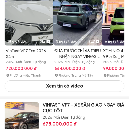
18 giờ trước
3
1
5 ngày trước
9
1
6 ngày trước
VinFast VF7 Eco 2026
ĐƯA TRƯỚC CHỈ 68 TRIỆU
XE MINIO 4 C
Xám
— NHẬN NGAY VINFAST
99tr/Xe _ Mới
2026 Mới Điện Tự động
LIMO
2026 Mới Điện Tự động
15% nhận x
2026 Mới Điện
720.000.000 đ
664.000.000 đ
99.000.000 
Phường Hiệp Thành
Phường Trung Mỹ Tây
Phường Tân T
Xem tin có video
VINFAST VF7 - XE SẴN GIAO NGAY GIÁ
CỰC TỐT
2026
Mới
Điện
Tự động
678.000.000 đ