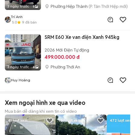
Phường Hiệp Thành
(P. Tân Thới Hiệp mới)
3 ngày trước
5
Trí Anh
5.0
9
đã bán
SRM E60 Xe van điện Xanh 945kg
2026
Mới
Điện
Tự động
499.000.000 đ
Phường Thới An
3 ngày trước
6
Huy Hoàng
Xem ngoại hình xe qua video
Mua bán dễ dàng khi xem tin có video
41
lượt xem
137
lượt xem
472
lượt xem