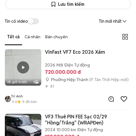
Lưu tìm kiếm
Tin có video
Tin mới nhất
Tất cả
Cá nhân
Bán chuyên
VinFast VF7 Eco 2026 Xám
2026
Mới
Điện
Tự động
720.000.000 đ
Phường Hiệp Thành
(P. Tân Thới Hiệp mới)
18 giờ trước
3
41
Trí Anh
5.0
9
đã bán
VF3 Thuê PIN FEE Sạc 02/29
"Hồng/Trắng" (WRAPĐen)
2024
10.000 km
Điện
Tự động