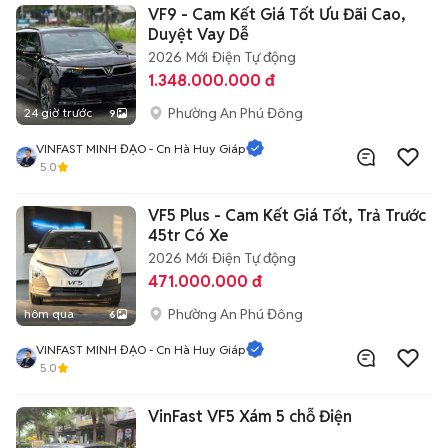
VF9 - Cam Kết Giá Tốt Ưu Đãi Cao,
Duyệt Vay Dễ
2026
Mới
Điện
Tự động
1.348.000.000 đ
Phường An Phú Đông
24 giờ trước
9
VINFAST MINH ĐẠO - Cn Hà Huy Giáp
5.0
VF5 Plus - Cam Kết Giá Tốt, Trả Trước
45tr Có Xe
2026
Mới
Điện
Tự động
471.000.000 đ
Phường An Phú Đông
hôm qua
6
VINFAST MINH ĐẠO - Cn Hà Huy Giáp
5.0
VinFast VF5 Xám 5 chỗ Điện