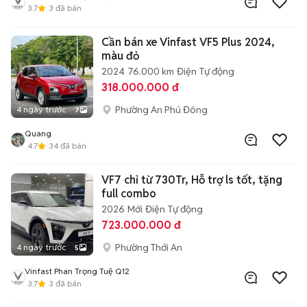
3.7
3
đã bán
Cần bán xe Vinfast VF5 Plus 2024,
màu đỏ
2024
76.000 km
Điện
Tự động
318.000.000 đ
Phường An Phú Đông
4 ngày trước
7
Quang
4.7
34
đã bán
VF7 chỉ từ 730Tr, Hỗ trợ ls tốt, tặng
full combo
2026
Mới
Điện
Tự động
723.000.000 đ
Phường Thới An
4 ngày trước
5
Vinfast Phan Trọng Tuệ Q12
3.7
3
đã bán