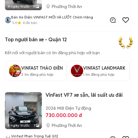
Phường Thới An
4 ngày trước
11
Bán Xe Điện VINFAST MỚI VÀ LƯỚT Chính Hãng
5.0
4
đã bán
Top người bán xe - Quận 12
Kết nối với người bán có tin đăng phù hợp với bạn
VINFAST THẢO ĐIỀN
VINFAST LANDMARK
2
tin đăng phù hợp
1
tin đăng phù hợp
VinFast VF7 xe sẵn, lãi suất ưu đãi
2026
Mới
Điện
Tự động
730.000.000 đ
Phường Thới An
4 ngày trước
7
Vinfast Phan Trọng Tuệ Q12