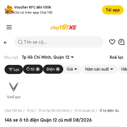
Voucher KFC đến 100k
Tải app
Chỉ có trên app Chợ Tốt
Khu vực:
Tp Hồ Chí Minh, Quận 12
Xoá lọc
Ô tô
Điện
Giá
Năm sản xuất
Hã
Lọc
VinFast
Chợ Tốt Xe
Ô tô
Ô tô Tp Hồ Chí Minh
Ô tô Quận 12
Ô tô điện Quận 1
146 xe ô tô điện Quận 12 cũ mới 08/2026