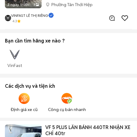
Phường Tân Thới Hiệp
3 ngày trước
7
VINFAST LÊ THỊ RIÊNG
4.3
Bạn cần tìm
hãng xe
nào ?
VinFast
Các dịch vụ và tiện ích
Định giá xe cũ
Công cụ bán nhanh
VF 5 PLUS LĂN BÁNH 440TR NHẬN XE
CHỈ 40tr