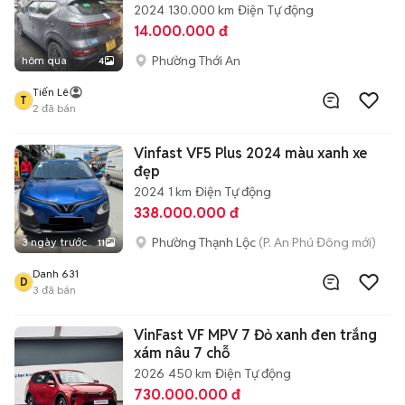
2024
130.000 km
Điện
Tự động
14.000.000 đ
Phường Thới An
hôm qua
4
Tiến Lê
T
2
đã bán
Vinfast VF5 Plus 2024 màu xanh xe
đẹp
2024
1 km
Điện
Tự động
338.000.000 đ
Phường Thạnh Lộc
(P. An Phú Đông mới)
3 ngày trước
11
Danh 631
D
3
đã bán
VinFast VF MPV 7 Đỏ xanh đen trắng
xám nâu 7 chỗ
2026
450 km
Điện
Tự động
730.000.000 đ