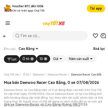
Voucher KFC đến 100k
Tải app
Chỉ có trên app Chợ Tốt
Khu vực:
Cao Bằng
Xoá lọc
Ô tô
10
Giá
Năm sản xuất
Lọc
Chợ Tốt Xe
Ô tô
Daewoo
Daewoo Racer
Daewoo Racer Cao Bằng
Mua bán Daewoo Racer Cao Bằng, 0 xe 07/08/2026
Daewoo Racer cũ Cao Bằng hiện có 0 xe đang được rao bán trên Chợ Tốt
Xe cập nhật ngày 07/08/2026. Giá xe Daewoo Racer cũ tại Cao Bằng phổ
biến khoảng đang cập nhật đồng, tùy theo năm sản xuất, phiên bản và tình
trạng thực tế. Người mua có thể dễ dàng so sánh nhiều đời xe và mức giá
Giá xe Daewoo Racer cũ Cao Bằng tháng 08/2026
để chọn chiếc ô tô Daewoo Racer cũ giá tốt tại Cao Bằng.