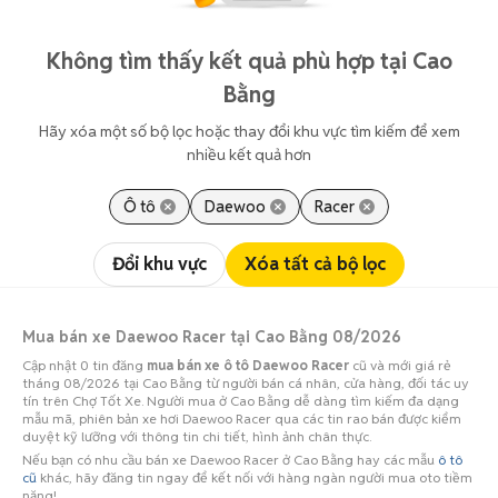
Không tìm thấy kết quả phù hợp tại Cao
Bằng
Hãy xóa một số bộ lọc hoặc thay đổi khu vực tìm kiếm để xem
nhiều kết quả hơn
Ô tô
Daewoo
Racer
Đổi khu vực
Xóa tất cả bộ lọc
Mua bán xe Daewoo Racer tại Cao Bằng 08/2026
Cập nhật 0 tin đăng
mua bán xe ô tô Daewoo Racer
cũ và mới giá rẻ
tháng 08/2026 tại Cao Bằng từ người bán cá nhân, cửa hàng, đối tác uy
tín trên Chợ Tốt Xe. Người mua ở Cao Bằng dễ dàng tìm kiếm đa dạng
mẫu mã, phiên bản xe hơi Daewoo Racer qua các tin rao bán được kiểm
duyệt kỹ lưỡng với thông tin chi tiết, hình ảnh chân thực.
Nếu bạn có nhu cầu bán xe Daewoo Racer ở Cao Bằng hay các mẫu
ô tô
cũ
khác, hãy đăng tin ngay để kết nối với hàng ngàn người mua oto tiềm
năng!