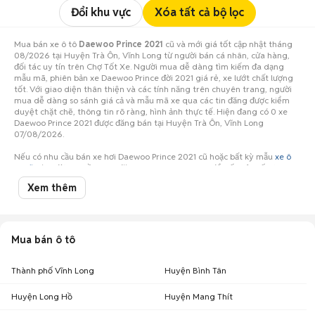
Đổi khu vực
Xóa tất cả bộ lọc
Mua bán xe ô tô
Daewoo Prince 2021
cũ và mới giá tốt cập nhật tháng
08/2026 tại Huyện Trà Ôn, Vĩnh Long từ người bán cá nhân, cửa hàng,
đối tác uy tín trên Chợ Tốt Xe. Người mua dễ dàng tìm kiếm đa dạng
mẫu mã, phiên bản xe Daewoo Prince đời 2021 giá rẻ, xe lướt chất lượng
tốt. Với giao diện thân thiện và các tính năng trên chuyên trang, người
mua dễ dàng so sánh giá cả và mẫu mã xe qua các tin đăng được kiểm
duyệt chặt chẽ, thông tin rõ ràng, hình ảnh thực tế. Hiện đang có 0 xe
Daewoo Prince 2021 được đăng bán tại Huyện Trà Ôn, Vĩnh Long
07/08/2026.
Nếu có nhu cầu bán xe hơi Daewoo Prince 2021 cũ hoặc bất kỳ mẫu
xe ô
tô cũ
nào, đừng ngần ngại đăng tin ngay hôm nay để tiếp cận số lượng
lớn người mua tiềm năng ở Huyện Trà Ôn, Vĩnh Long!
Xem thêm
Mua bán ô tô
Thành phố Vĩnh Long
Huyện Bình Tân
Huyện Long Hồ
Huyện Mang Thít