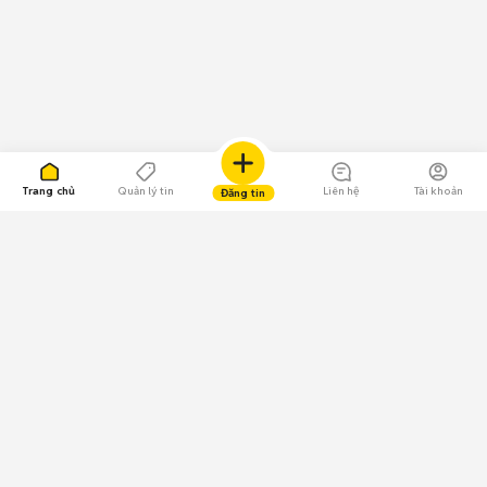
Trang chủ
Quản lý tin
Liên hệ
Tài khoản
Đăng tin
109.000 Bình chọn
Tải ứng dụng Chợ Tốt
Về Chợ Tốt
Quy chế sàn
Chính sách bảo mật
Giải quyết tranh chấp
CÔNG TY TNHH CHỢ TỐT - Người đại diện theo pháp luật:
Nguyễn Trọng Tấn; GPDKKD: 0312120782 do Sở KH & ĐT TP.HCM cấp ngày
11/01/2013;