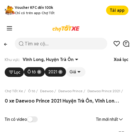
Voucher KFC đến 100k
Tải app
Chỉ có trên app Chợ Tốt
Khu vực:
Vĩnh Long, Huyện Trà Ôn
Xoá lọc
Ô tô
2021
Giá
Lọc
Chợ Tốt Xe
Ô tô
Daewoo
Daewoo Prince
Daewoo Prince 2021
Dae
0 xe Daewoo Prince 2021 Huyện Trà Ôn, Vĩnh Long 08/2026
Tin có video
Tin mới nhất