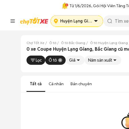
Từ 1/6/2026, Gói Hội Viên Tăng T
Huyện Lạng Giang
Chợ Tốt Xe
Ô tô
Ô tô Bắc Giang
Ô tô Huyện Lạng Giang
0 xe Coupe Huyện Lạng Giang, Bắc Giang cũ m
Lọc
Ô tô
Giá
Năm sản xuất
Tất cả
Cá nhân
Bán chuyên