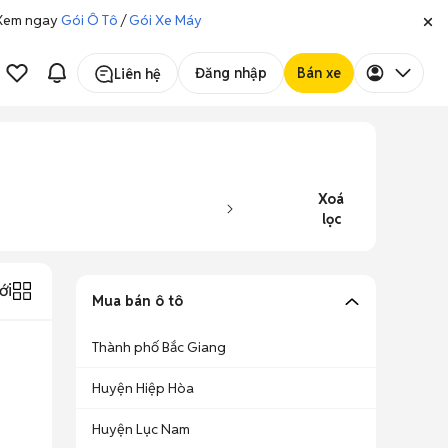
. Xem ngay
Gói Ô Tô
/
Gói Xe Máy
Đăng nhập
Bán xe
Liên hệ
Xoá
lọc
ới
Mua bán ô tô
Thành phố Bắc Giang
Huyện Hiệp Hòa
Huyện Lục Nam