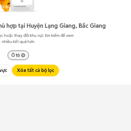
hù hợp tại Huyện Lạng Giang, Bắc Giang
ọc hoặc thay đổi khu vực tìm kiếm để xem
nhiều kết quả hơn
Ô tô
 vực
Xóa tất cả bộ lọc