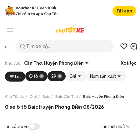
Voucher KFC đến 100k
Tải app
Chỉ có trên app Chợ Tốt
Khu vực:
Cần Thơ, Huyện Phong Điền
Xoá lọc
Ô tô
29
Giá
Năm sản xuất
Lọc
Chợ Tốt Xe
Ô tô
Baic
Baic Cần Thơ
Baic Huyện Phong Điền
0 xe ô tô Baic Huyện Phong Điền 08/2026
Tin có video
Tin mới nhất