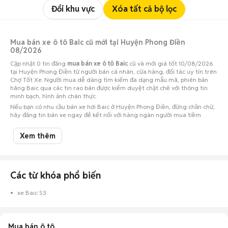
Đổi khu vực
Xóa tất cả bộ lọc
Mua bán xe ô tô Baic cũ mới tại Huyện Phong Điền
08/2026
Cập nhật 0 tin đăng
mua bán xe ô tô Baic
cũ và mới giá tốt 10/08/2026
tại Huyện Phong Điền từ người bán cá nhân, cửa hàng, đối tác uy tín trên
Chợ Tốt Xe. Người mua dễ dàng tìm kiếm đa dạng mẫu mã, phiên bản
hãng Baic qua các tin rao bán được kiểm duyệt chặt chẽ với thông tin
minh bạch, hình ảnh chân thực.
Nếu bạn có nhu cầu bán xe hơi Baic ở Huyện Phong Điền, đừng chần chừ,
hãy đăng tin bán xe ngay để kết nối với hàng ngàn người mua tiềm
năng!
Xem thêm
Các từ khóa phổ biến
xe Baic S3
Mua bán ô tô