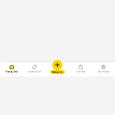
Trang chủ
Quản lý tin
Liên hệ
Tài khoản
Đăng tin
109.000 Bình chọn
Tải ứng dụng Chợ Tốt