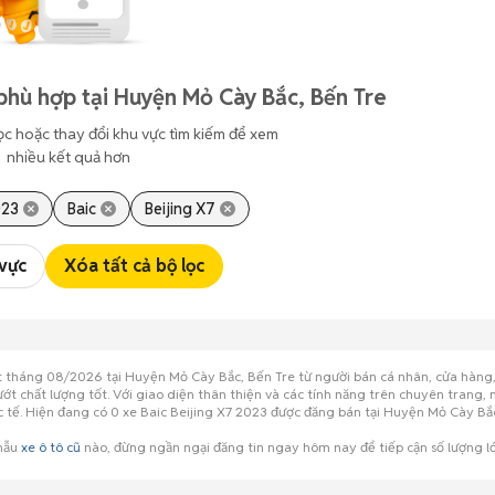
phù hợp tại Huyện Mỏ Cày Bắc, Bến Tre
ọc hoặc thay đổi khu vực tìm kiếm để xem
nhiều kết quả hơn
023
Baic
Beijing X7
 vực
Xóa tất cả bộ lọc
t tháng 08/2026 tại Huyện Mỏ Cày Bắc, Bến Tre từ người bán cá nhân, cửa hàng,
ướt chất lượng tốt. Với giao diện thân thiện và các tính năng trên chuyên trang
ực tế. Hiện đang có 0 xe Baic Beijing X7 2023 được đăng bán tại Huyện Mỏ Cày B
 mẫu
xe ô tô cũ
nào, đừng ngần ngại đăng tin ngay hôm nay để tiếp cận số lượng 