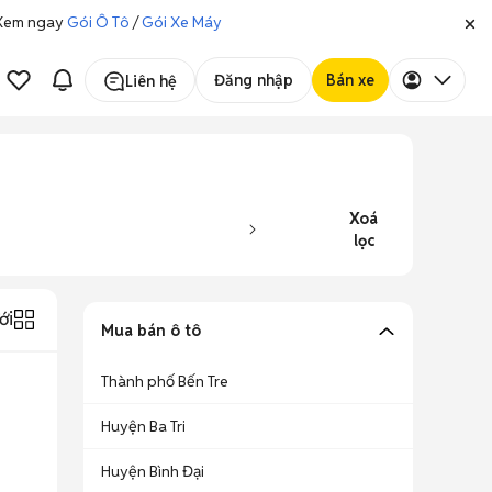
. Xem ngay
Gói Ô Tô
/
Gói Xe Máy
Đăng nhập
Bán xe
Liên hệ
Xoá
lọc
ới
Mua bán ô tô
Thành phố Bến Tre
Huyện Ba Tri
Huyện Bình Đại