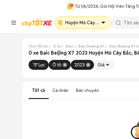
Từ 1/6/2026, Gói Hội Viên Tăng T
Huyện Mỏ Cày Bắc
Chợ Tốt Xe
Ô tô
Baic
Baic Beijing X7
Baic Beijing X7 
0 xe Baic Beijing X7 2023 Huyện Mỏ Cày Bắc, 
Lọc
Ô tô
2023
Giá
Tất cả
Cá nhân
Bán chuyên