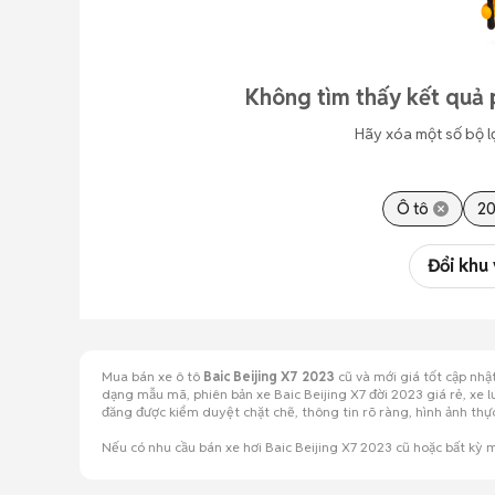
Không tìm thấy kết quả 
Hãy xóa một số bộ l
Ô tô
2
Đổi khu
Mua bán xe ô tô
Baic Beijing X7 2023
cũ và mới giá tốt cập nhậ
dạng mẫu mã, phiên bản xe Baic Beijing X7 đời 2023 giá rẻ, xe l
đăng được kiểm duyệt chặt chẽ, thông tin rõ ràng, hình ảnh th
Nếu có nhu cầu bán xe hơi Baic Beijing X7 2023 cũ hoặc bất kỳ