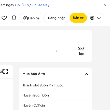
. Xem ngay
Gói Ô Tô
/
Gói Xe Máy
Đăng nhập
Bán xe
Liên hệ
Xoá
lọc
ới
Mua bán ô tô
Thành phố Buôn Ma Thuột
Huyện Buôn Đôn
Huyện Cư Kuin