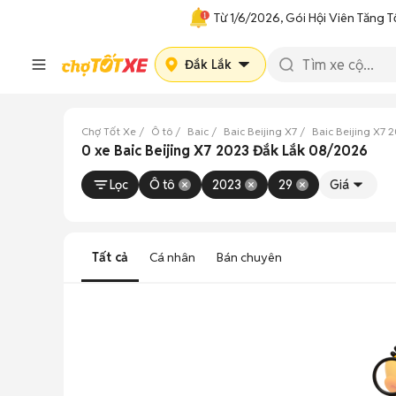
Từ 1/6/2026, Gói Hội Viên Tăng T
Đắk Lắk
Chợ Tốt Xe
Ô tô
Baic
Baic Beijing X7
Baic Beijing X7 
0 xe Baic Beijing X7 2023 Đắk Lắk 08/2026
Lọc
Ô tô
2023
29
Giá
Tất cả
Cá nhân
Bán chuyên