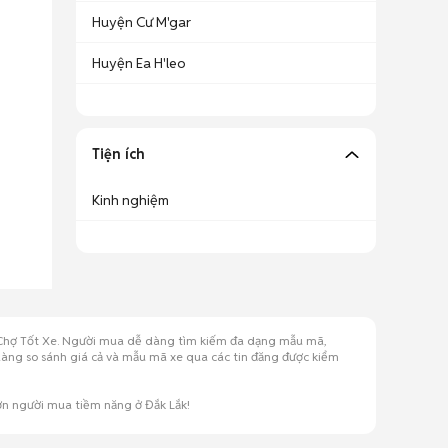
Huyện Cư M'gar
Huyện Ea H'leo
Tiện ích
Kinh nghiệm
ên Chợ Tốt Xe. Người mua dễ dàng tìm kiếm đa dạng mẫu mã,
ễ dàng so sánh giá cả và mẫu mã xe qua các tin đăng được kiểm
ớn người mua tiềm năng ở Đắk Lắk!