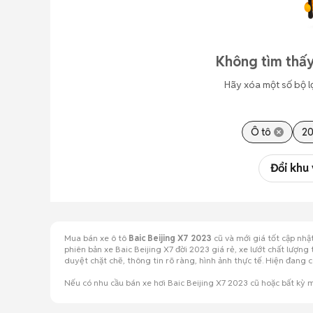
Không tìm thấy
Hãy xóa một số bộ l
Ô tô
2
Đổi khu
Mua bán xe ô tô
Baic Beijing X7 2023
cũ và mới giá tốt cập nhậ
phiên bản xe Baic Beijing X7 đời 2023 giá rẻ, xe lướt chất lượn
duyệt chặt chẽ, thông tin rõ ràng, hình ảnh thực tế. Hiện đang 
Nếu có nhu cầu bán xe hơi Baic Beijing X7 2023 cũ hoặc bất kỳ