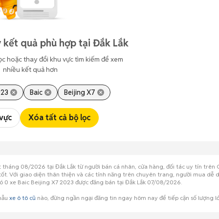
 kết quả phù hợp tại Đắk Lắk
ọc hoặc thay đổi khu vực tìm kiếm để xem
nhiều kết quả hơn
023
Baic
Beijing X7
 vực
Xóa tất cả bộ lọc
t tháng 08/2026 tại Đắk Lắk từ người bán cá nhân, cửa hàng, đối tác uy tín tr
g tốt. Với giao diện thân thiện và các tính năng trên chuyên trang, người mua d
có 0 xe Baic Beijing X7 2023 được đăng bán tại Đắk Lắk 07/08/2026.
 mẫu
xe ô tô cũ
nào, đừng ngần ngại đăng tin ngay hôm nay để tiếp cận số lượng l