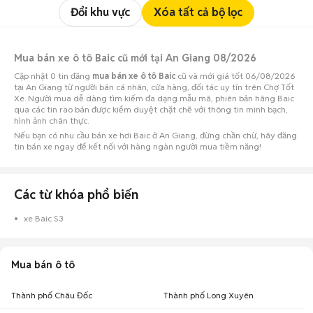
Đổi khu vực
Xóa tất cả bộ lọc
Mua bán xe ô tô Baic cũ mới tại An Giang 08/2026
Cập nhật 0 tin đăng
mua bán xe ô tô Baic
cũ và mới giá tốt 06/08/2026
tại An Giang từ người bán cá nhân, cửa hàng, đối tác uy tín trên Chợ Tốt
Xe. Người mua dễ dàng tìm kiếm đa dạng mẫu mã, phiên bản hãng Baic
qua các tin rao bán được kiểm duyệt chặt chẽ với thông tin minh bạch,
hình ảnh chân thực.
Nếu bạn có nhu cầu bán xe hơi Baic ở An Giang, đừng chần chừ, hãy đăng
tin bán xe ngay để kết nối với hàng ngàn người mua tiềm năng!
Các từ khóa phổ biến
xe Baic S3
Mua bán ô tô
Thành phố Châu Đốc
Thành phố Long Xuyên