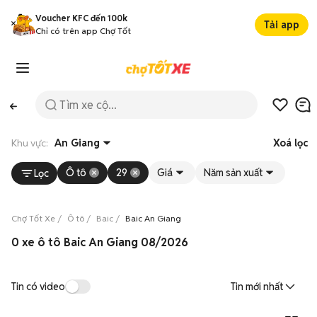
Voucher KFC đến 100k
Tải app
Chỉ có trên app Chợ Tốt
Khu vực:
An Giang
Xoá lọc
Ô tô
29
Giá
Năm sản xuất
Lọc
Chợ Tốt Xe
Ô tô
Baic
Baic An Giang
0 xe ô tô Baic An Giang 08/2026
Tin có video
Tin mới nhất