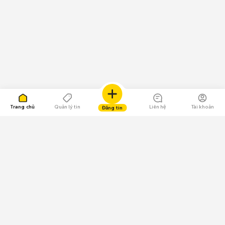
Trang chủ
Quản lý tin
Liên hệ
Tài khoản
Đăng tin
109.000 Bình chọn
Tải ứng dụng Chợ Tốt
Về Chợ Tốt
Quy chế sàn
Chính sách bảo mật
Giải quyết tranh chấp
CÔNG TY TNHH CHỢ TỐT - Người đại diện theo pháp luật: