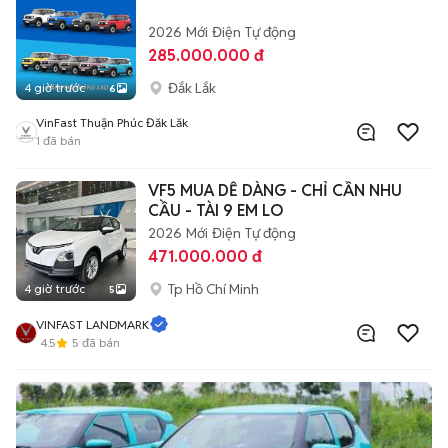
2026
Mới
Điện
Tự động
285.000.000 đ
Đắk Lắk
4 giờ trước
6
VinFast Thuận Phúc Đăk Lăk
1
đã bán
VF5 MUA DỄ DÀNG - CHỈ CẦN NHU
CẦU - TÀI 9 EM LO
2026
Mới
Điện
Tự động
471.000.000 đ
Tp Hồ Chí Minh
4 giờ trước
5
VINFAST LANDMARK
4.5
5
đã bán