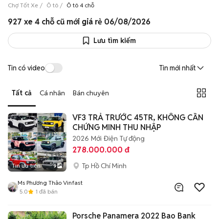
Chợ Tốt Xe
Ô tô
Ô tô 4 chỗ
927 xe 4 chỗ cũ mới giá rẻ 06/08/2026
Lưu tìm kiếm
Tin có video
Tin mới nhất
Tất cả
Cá nhân
Bán chuyên
VF3 TRẢ TRƯỚC 45TR, KHÔNG CẦN
CHỨNG MINH THU NHẬP
2026
Mới
Điện
Tự động
278.000.000 đ
Tp Hồ Chí Minh
Tin ưu tiên
9
Ms Phương Thảo Vinfast
5.0
1
đã bán
Porsche Panamera 2022 Bao Bank