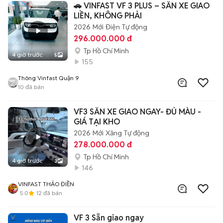
🚗 VINFAST VF 3 PLUS – SẴN XE GIAO
LIỀN, KHÔNG PHẢI
2026
Mới
Điện
Tự động
296.000.000 đ
Tp Hồ Chí Minh
4 giờ trước
5
155
Thông Vinfast Quận 9
10
đã bán
VF3 SẴN XE GIAO NGAY- ĐỦ MÀU -
GIÁ TẠI KHO
2026
Mới
Xăng
Tự động
278.000.000 đ
Tp Hồ Chí Minh
4 giờ trước
3
146
VINFAST THẢO ĐIỀN
5.0
12
đã bán
VF 3 Sẵn giao ngay