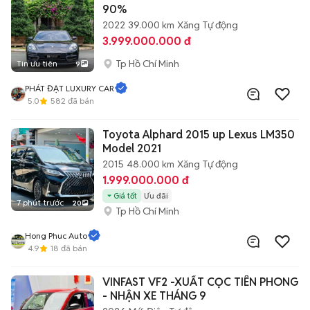
90%
2022
39.000 km
Xăng
Tự động
3.999.000.000 đ
Tp Hồ Chí Minh
Tin ưu tiên
9
PHÁT ĐẠT LUXURY CAR
5.0
582
đã bán
Toyota Alphard 2015 up Lexus LM350
Model 2021
2015
48.000 km
Xăng
Tự động
1.999.000.000 đ
Giá tốt
Ưu đãi
7 phút trước
20
Tp Hồ Chí Minh
Hong Phuc Auto
4.9
18
đã bán
VINFAST VF2 -XUẤT CỌC TIÊN PHONG
- NHẬN XE THÁNG 9