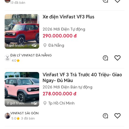
13
đã bán
Xe điện VinFast VF3 Plus
2026
Mới
Điện
Tự động
290.000.000 đ
Đà Nẵng
1 giờ trước
4
ĐẠI LÝ VINFAST ĐÀ NẴNG
4.0
VinFast VF 3 Trả Trước 40 Triệu- Giao
Ngay- Đủ Màu
2026
Mới
Điện
Bán tự động
278.000.000 đ
Tp Hồ Chí Minh
2 giờ trước
11
VINFAST SÀI GÒN
5.0
3
đã bán