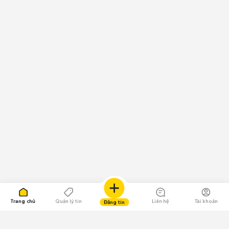
Mua bán ô tô 4 chỗ cũ mới giá rẻ, uy tín trên Chợ Tốt Xe
tháng 08/2026
Nền tảng Chợ Tốt Xe hiện là nơi mua bán hơn 2,6 nghìn xe 4 chỗ, bao
gồm 2,6 nghìn xe cũ và 85 xe mới.
Top 5 mẫu xe 4 chỗ được đăng bán nhiều nhất trong tháng:
Chevrolet Spark: 304 xe
Vinfast Fadil: 277 xe
Toyota Wigo: 184 xe
Daewoo Matiz: 113 xe
Toyota Yaris: 104 xe
Top 5 tỉnh thành có xe 4 chỗ được đăng bán nhiều nhất trong tháng:
Xe 4 chỗ Hà Nội
: 704 xe
Xe 4 chỗ TP.HCM
: 690 xe
Xe 4 chỗ Bình Dương
: 183 xe
Xe 4 chỗ Đắk Lắk
: 118 xe
Trang chủ
Quản lý tin
Liên hệ
Tài khoản
Đăng tin
Xe 4 chỗ Đồng Nai
: 106 xe