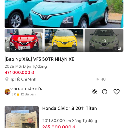
+
3
Tin nổi bật
11
[Bao Nợ Xấu] VF5 50TR NHẬN XE
2026
Mới
Điện
Tự động
471.000.000 đ
Tp Hồ Chí Minh
40
VINFAST THẢO ĐIỀN
5.0
12
đã bán
Honda Civic 1.8 2011 Titan
2011
80.000 km
Xăng
Tự động
265.000.000 đ