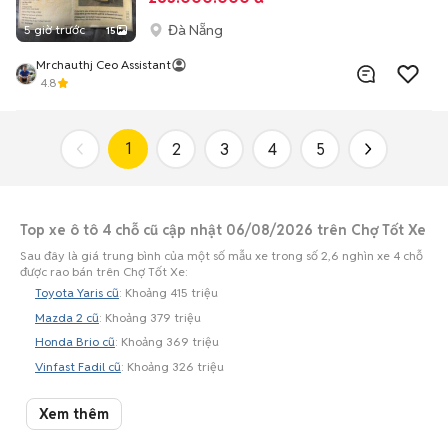
Đà Nẵng
5 giờ trước
15
Mrchauthj Ceo Assistant
4.8
1
2
3
4
5
Top xe ô tô 4 chỗ cũ cập nhật 06/08/2026 trên Chợ Tốt Xe
Sau đây là giá trung bình của một số mẫu xe trong số 2,6 nghìn xe 4 chỗ
được rao bán trên Chợ Tốt Xe:
Toyota Yaris cũ
: Khoảng 415 triệu
Mazda 2 cũ
: Khoảng 379 triệu
Honda Brio cũ
: Khoảng 369 triệu
Vinfast Fadil cũ
: Khoảng 326 triệu
Toyota Wigo cũ
: Khoảng 320 triệu
Xem thêm
Chevrolet Spark cũ
: Khoảng 126 triệu
Daewoo Matiz cũ
: Khoảng 49 triệu