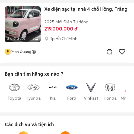
Xe điện sạc tại nhà 4 chỗ Hồng, Trắng
2025
Mới
Điện
Tự động
219.000.000 đ
Tp Hồ Chí Minh
2 giờ trước
8
P
Phan Quang
Bạn cần tìm
hãng xe
nào ?
Toyota
Hyundai
Kia
Ford
VinFast
Honda
Mitsub
Các dịch vụ và tiện ích