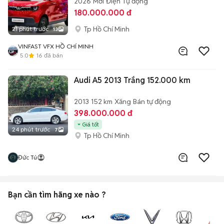
2026
Mới
Điện
Tự động
180.000.000 đ
Tp Hồ Chí Minh
21 phút trước
13
VINFAST VFX HỒ CHÍ MINH
5.0
16
đã bán
Audi A5 2013 Trắng 152.000 km
2013
152 km
Xăng
Bán tự động
398.000.000 đ
Giá tốt
24 phút trước
7
Tp Hồ Chí Minh
Đức Tú
Bạn cần tìm
hãng xe
nào ?