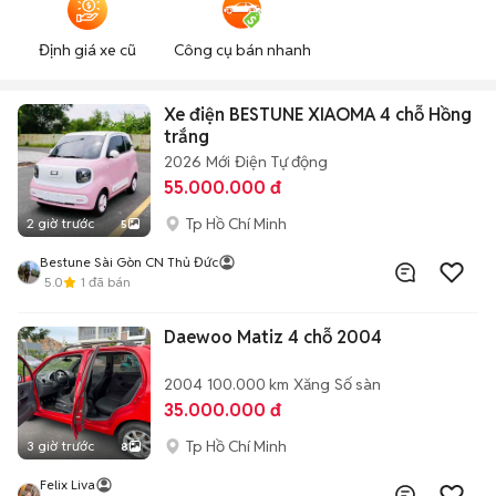
Định giá xe cũ
Công cụ bán nhanh
Xe điện BESTUNE XIAOMA 4 chỗ Hồng
trắng
2026
Mới
Điện
Tự động
55.000.000 đ
Tp Hồ Chí Minh
2 giờ trước
5
Bestune Sài Gòn CN Thủ Đức
5.0
1
đã bán
Daewoo Matiz 4 chỗ 2004
2004
100.000 km
Xăng
Số sàn
35.000.000 đ
Tp Hồ Chí Minh
3 giờ trước
8
Felix Liva