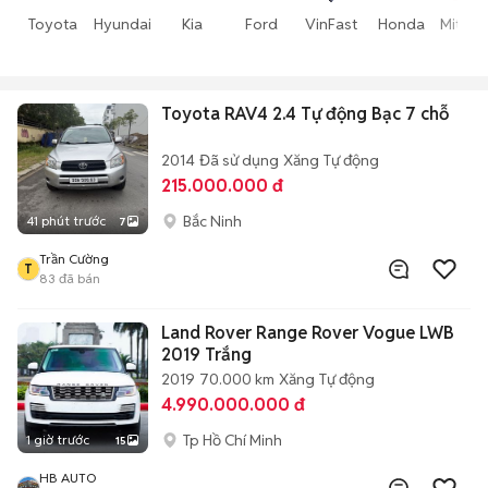
Toyota
Hyundai
Kia
Ford
VinFast
Honda
Mitsub
Toyota RAV4 2.4 Tự động Bạc 7 chỗ
2014
Đã sử dụng
Xăng
Tự động
215.000.000 đ
Bắc Ninh
41 phút trước
7
Trần Cường
T
83
đã bán
Land Rover Range Rover Vogue LWB
2019 Trắng
2019
70.000 km
Xăng
Tự động
4.990.000.000 đ
Tp Hồ Chí Minh
1 giờ trước
15
HB AUTO