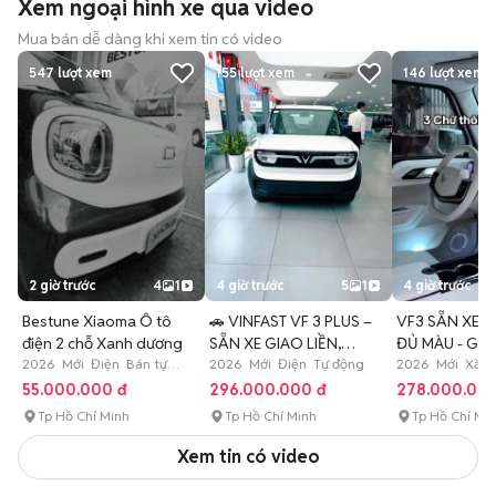
Xem ngoại hình xe qua video
Mua bán dễ dàng khi xem tin có video
547
lượt xem
155
lượt xem
146
lượt xem
2 giờ trước
4
1
4 giờ trước
5
1
4 giờ trước
Bestune Xiaoma Ô tô
🚗 VINFAST VF 3 PLUS –
VF3 SẴN XE 
điện 2 chỗ Xanh dương
SẴN XE GIAO LIỀN,
ĐỦ MÀU - GIÁ
2026 Mới Điện Bán tự
KHÔNG PHẢI
2026 Mới Điện Tự động
2026 Mới Xăng
động
55.000.000 đ
296.000.000 đ
278.000.000
Tp Hồ Chí Minh
Tp Hồ Chí Minh
Tp Hồ Chí Mi
Xem tin có video