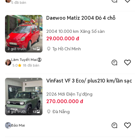
5
đã bán
Daewoo Matiz 2004 Đỏ 4 chỗ
2004
10.000 km
Xăng
Số sàn
29.000.000 đ
Tp Hồ Chí Minh
3 giờ trước
16
Lâm Tuyết Mai
5.0
18
đã bán
VinFast VF 3 Eco/ plus210 km/lần sạc
2026
Mới
Điện
Tự động
270.000.000 đ
Đà Nẵng
4 giờ trước
12
Bảo Mai