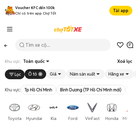
Voucher KFC đến 100k
Tải app
Chỉ có trên app Chợ Tốt
Khu vực:
Toàn quốc
Xoá lọc
Ô tô
Giá
Năm sản xuất
Hãng xe
Lọc
Khu vực:
Tp Hồ Chí Minh
Bình Dương (TP Hồ Chí Minh mới)
Bà 
Toyota
Hyundai
Kia
Ford
VinFast
Honda
Mitsub