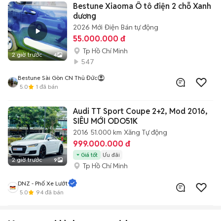
Bestune Xiaoma Ô tô điện 2 chỗ Xanh
dương
2026
Mới
Điện
Bán tự động
55.000.000 đ
Tp Hồ Chí Minh
2 giờ trước
4
547
Bestune Sài Gòn CN Thủ Đức
5.0
1
đã bán
Audi TT Sport Coupe 2+2, Mod 2016,
SIÊU MỚI ODO51K
2016
51.000 km
Xăng
Tự động
999.000.000 đ
Giá tốt
Ưu đãi
2 giờ trước
9
Tp Hồ Chí Minh
DNZ - Phố Xe Lướt
5.0
94
đã bán