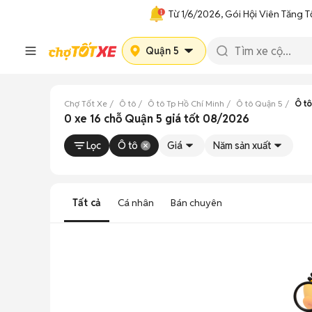
Từ 1/6/2026, Gói Hội Viên Tăng T
Quận 5
Chợ Tốt Xe
Ô tô
Ô tô Tp Hồ Chí Minh
Ô tô Quận 5
Ô tô
0 xe 16 chỗ Quận 5 giá tốt 08/2026
Lọc
Ô tô
Giá
Năm sản xuất
Tất cả
Cá nhân
Bán chuyên