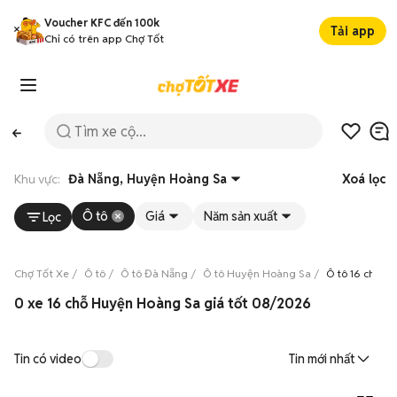
Voucher KFC đến 100k
Tải app
Chỉ có trên app Chợ Tốt
Khu vực:
Đà Nẵng, Huyện Hoàng Sa
Xoá lọc
Ô tô
Giá
Năm sản xuất
Lọc
Chợ Tốt Xe
Ô tô
Ô tô Đà Nẵng
Ô tô Huyện Hoàng Sa
Ô tô 16 chỗ H
0 xe 16 chỗ Huyện Hoàng Sa giá tốt 08/2026
Tin có video
Tin mới nhất