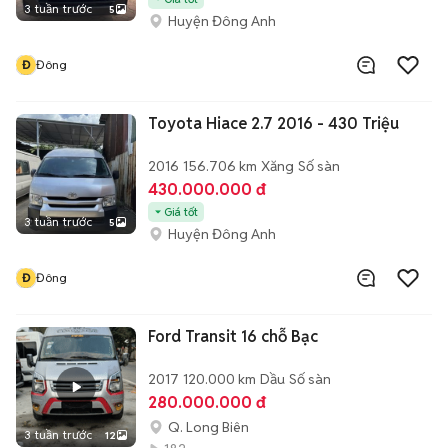
3 tuần trước
5
Huyện Đông Anh
Đ
Đông
Toyota Hiace 2.7 2016 - 430 Triệu
2016
156.706 km
Xăng
Số sàn
430.000.000 đ
Giá tốt
3 tuần trước
5
Huyện Đông Anh
Đ
Đông
Ford Transit 16 chỗ Bạc
2017
120.000 km
Dầu
Số sàn
280.000.000 đ
Q. Long Biên
3 tuần trước
12