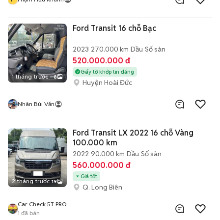
Ford Transit 16 chỗ Bạc
2023
270.000 km
Dầu
Số sàn
520.000.000 đ
Giấy tờ khớp tin đăng
1 tháng trước
8
Huyện Hoài Đức
Nhân Bùi Văn
Ford Transit LX 2022 16 chỗ Vàng
100.000 km
2022
90.000 km
Dầu
Số sàn
560.000.000 đ
Giá tốt
2 tháng trước
19
Q. Long Biên
Car Check 5T PRO
1
đã bán