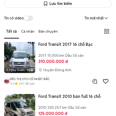
Lưu tìm kiếm
Tin có video
Tin mới nhất
Tất cả
Cá nhân
Bán chuyên
Ford Transit 2017 16 chỗ Bạc
2017
15.000 km
Dầu
Số sàn
310.000.000 đ
Huyện Đông Anh
3 ngày trước
20
SIÊU THỊ OTO CŨ NHẬT BẮC
5.0
297
đã bán
Ford Transit 2010 bản full 16 chỗ
2010
230.257 km
Dầu
Số sàn
125.000.000 đ