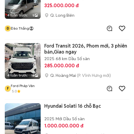
325.000.000 đ
Q. Long Biên
4 tuần trước
5
Đ
Đào Thắng
Ford Transit 2026, Phom mới, 3 phiên
bản,Giao ngay
2025
68 km
Dầu
Số sàn
285.000.000 đ
Q. Hoàng Mai
(P. Vĩnh Hưng mới)
4 tuần trước
18
Ford Pháp Vân
F
5.0
Hyundai Solati 16 chỗ Bạc
2025
Mới
Dầu
Số sàn
1.000.000.000 đ