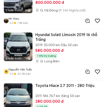
800.000.000 đ
Q. Hà Đông
(P. Yên Nghĩa mới)
2 tuần trước
10
Mr Hieu
5.0
1
đã bán
Hyundai Solati Limosin 2019 16 chỗ
Trắng
2019
35.000 km
Dầu
Số sàn
580.000.000 đ
8% thị trường
3 tuần trước
9
Q. Long Biên
Nguyễn Văn Tuấn
N
5.0
20
đã bán
Toyota Hiace 2.7 2011 - 280 Triệu
2011
186.767 km
Xăng
Số sàn
280.000.000 đ
Giá tốt