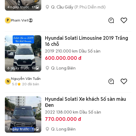
Q. Cầu Giấy
(P. Phú Diễn mới)
4 ngày trước
17
P
Pham Viet
Hyundai Solati Limousine 2019 Trắng
16 chỗ
2019
210.000 km
Dầu
Số sàn
600.000.000 đ
Q. Long Biên
6 ngày trước
10
Nguyễn Văn Tuấn
N
5.0
20
đã bán
Hyundai Solati Xe khách Số sàn màu
Đen
2022
138.000 km
Dầu
Số sàn
770.000.000 đ
Q. Long Biên
7 ngày trước
13