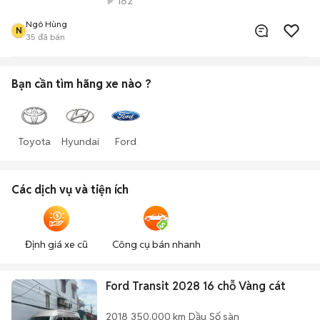
182
Ngô Hùng
N
35
đã bán
Bạn cần tìm
hãng xe
nào ?
Toyota
Hyundai
Ford
Các dịch vụ và tiện ích
Định giá xe cũ
Công cụ bán nhanh
Ford Transit 2028 16 chỗ Vàng cát
2018
350.000 km
Dầu
Số sàn