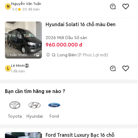
Nguyễn Văn Tuấn
N
5.0
20
đã bán
Hyundai Solati 16 chỗ màu Đen
2026
Mới
Dầu
Số sàn
960.000.000 đ
Q. Long Biên
(P. Phúc Lợi mới)
1 tuần trước
7
Lê Minh
L
1
đã bán
Bạn cần tìm
hãng xe
nào ?
Toyota
Hyundai
Ford
Ford Transit Luxury Bạc 16 chỗ