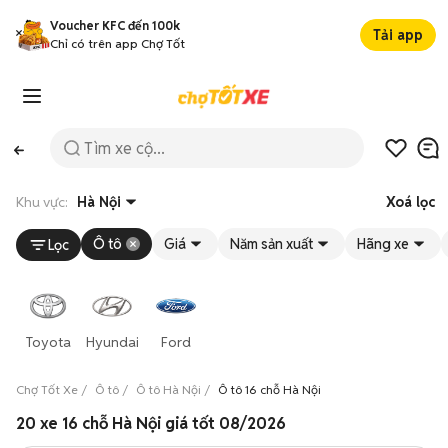
Voucher KFC đến 100k
Tải app
Chỉ có trên app Chợ Tốt
Khu vực:
Hà Nội
Xoá lọc
Ô tô
Giá
Năm sản xuất
Hãng xe
Lọc
Toyota
Hyundai
Ford
Chợ Tốt Xe
Ô tô
Ô tô Hà Nội
Ô tô 16 chỗ Hà Nội
20 xe 16 chỗ Hà Nội giá tốt 08/2026