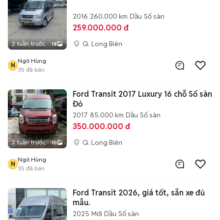
2016
260.000 km
Dầu
Số sàn
259.000.000 đ
Q. Long Biên
2 tuần trước
18
Ngô Hùng
N
35
đã bán
Ford Transit 2017 Luxury 16 chỗ Số sàn
Đỏ
2017
85.000 km
Dầu
Số sàn
350.000.000 đ
Q. Long Biên
2 tuần trước
10
Ngô Hùng
N
35
đã bán
Ford Transit 2026, giá tốt, sẵn xe đủ
mẫu.
2025
Mới
Dầu
Số sàn