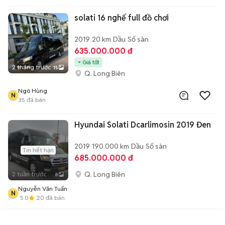
solati 16 nghế full đồ chơi
2019
20 km
Dầu
Số sàn
635.000.000 đ
Giá tốt
2 tháng trước
15
Q. Long Biên
Ngô Hùng
N
35
đã bán
Hyundai Solati Dcarlimosin 2019 Đen
2019
190.000 km
Dầu
Số sàn
Tin hết hạn
685.000.000 đ
Q. Long Biên
2 tuần trước
8
Nguyễn Văn Tuấn
N
5.0
20
đã bán