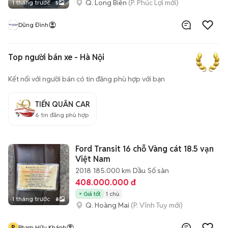
Q. Long Biên
(P. Phúc Lợi mới)
1 tháng trước
5
Dũng Đình
Top người bán xe - Hà Nội
Kết nối với người bán có tin đăng phù hợp với bạn
TIẾN QUÂN CAR
6
tin đăng phù hợp
Ford Transit 16 chỗ Vàng cát 18.5 vạn
Việt Nam
2018
185.000 km
Dầu
Số sàn
408.000.000 đ
Giá tốt
1 chủ
1 tháng trước
8
Q. Hoàng Mai
(P. Vĩnh Tuy mới)
P
Phạm Hữu Khánh